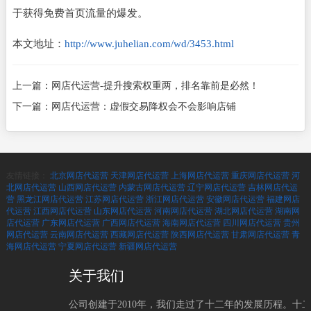
于获得免费首页流量的爆发。
本文地址：
http://www.juhelian.com/wd/3453.html
上一篇：
网店代运营-提升搜索权重两，排名靠前是必然！
下一篇：
网店代运营：虚假交易降权会不会影响店铺
友情链接：
北京网店代运营
天津网店代运营
上海网店代运营
重庆网店代运营
河
北网店代运营
山西网店代运营
内蒙古网店代运营
辽宁网店代运营
吉林网店代运
营
黑龙江网店代运营
江苏网店代运营
浙江网店代运营
安徽网店代运营
福建网店
代运营
江西网店代运营
山东网店代运营
河南网店代运营
湖北网店代运营
湖南网
店代运营
广东网店代运营
广西网店代运营
海南网店代运营
四川网店代运营
贵州
网店代运营
云南网店代运营
西藏网店代运营
陕西网店代运营
甘肃网店代运营
青
海网店代运营
宁夏网店代运营
新疆网店代运营
关于我们
公司创建于2010年，我们走过了十二年的发展历程。十