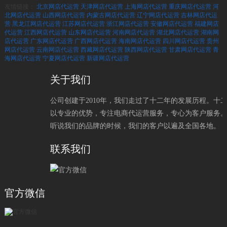
友情链接：
北京网店代运营
天津网店代运营
上海网店代运营
重庆网店代运营
河
北网店代运营
山西网店代运营
内蒙古网店代运营
辽宁网店代运营
吉林网店代运
营
黑龙江网店代运营
江苏网店代运营
浙江网店代运营
安徽网店代运营
福建网店
代运营
江西网店代运营
山东网店代运营
河南网店代运营
湖北网店代运营
湖南网
店代运营
广东网店代运营
广西网店代运营
海南网店代运营
四川网店代运营
贵州
网店代运营
云南网店代运营
西藏网店代运营
陕西网店代运营
甘肃网店代运营
青
海网店代运营
宁夏网店代运营
新疆网店代运营
关于我们
公司创建于2010年，我们走过了十二年的发展历程。十
以专业的优势，专注电商代运营服务，专心为客户服务
听说我们的品牌的时候，我们的客户以遍及全国各地。
联系我们
官方微信