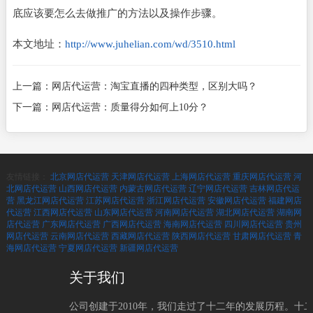
底应该要怎么去做推广的方法以及操作步骤。
本文地址：
http://www.juhelian.com/wd/3510.html
上一篇：
网店代运营：淘宝直播的四种类型，区别大吗？
下一篇：
网店代运营：质量得分如何上10分？
友情链接：
北京网店代运营
天津网店代运营
上海网店代运营
重庆网店代运营
河
北网店代运营
山西网店代运营
内蒙古网店代运营
辽宁网店代运营
吉林网店代运
营
黑龙江网店代运营
江苏网店代运营
浙江网店代运营
安徽网店代运营
福建网店
代运营
江西网店代运营
山东网店代运营
河南网店代运营
湖北网店代运营
湖南网
店代运营
广东网店代运营
广西网店代运营
海南网店代运营
四川网店代运营
贵州
网店代运营
云南网店代运营
西藏网店代运营
陕西网店代运营
甘肃网店代运营
青
海网店代运营
宁夏网店代运营
新疆网店代运营
关于我们
公司创建于2010年，我们走过了十二年的发展历程。十