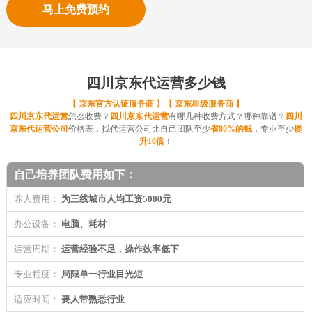
马上免费预约
四川京东代运营多少钱
【 京东官方认证服务商 】【 京东星级服务商 】
四川京东代运营
怎么收费？
四川京东代运营
有哪几种收费方式？哪种靠谱？
四川
京东代运营公司
价格表，找代运营公司比自己团队至少
省80%的钱
，专业至少
提
升10倍
！
自己培养团队费用如下：
养人费用：
为三线城市人均工资5000元
办公设备：
电脑、耗材
运营周期：
运营经验不足，操作效率低下
专业程度：
局限单一行业目光短
适应时间：
要人带熟悉行业