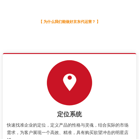
运营方案
【 为什么我们能做好京东代运营？ 】
运营经验：多类目京东运营经验，快速清晰定位店铺风格 | 运营分析：自主开发
数据监测系统，高效预测市场动态走势
及时响应：客服团队经验丰富培训上岗，24小时在线高答比率高成交 | 辐散全
网：十年运营资源直达各大平台，四地配合为您实现全网引流
定位系统
快速找准企业的定位，定义产品的性格与灵魂，结合实际的市场
需求，为客户展现一个高效、精准，具有购买欲望冲击的明星店